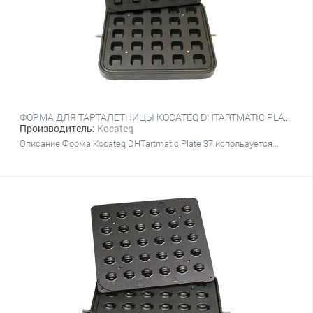
ФОРМА ДЛЯ ТАРТАЛЕТНИЦЫ KOCATEQ DHTARTMATIC PLATE 37 (КВАДРАТНЫЕ, ВЕРХНИЙ 40Х40 ММ, НИЖНИЙ 28Х28 ММ, 25 ШТ.)
Производитель:
Kocateq
Описание Форма Kocateq DHTartmatic Plate 37 используется...