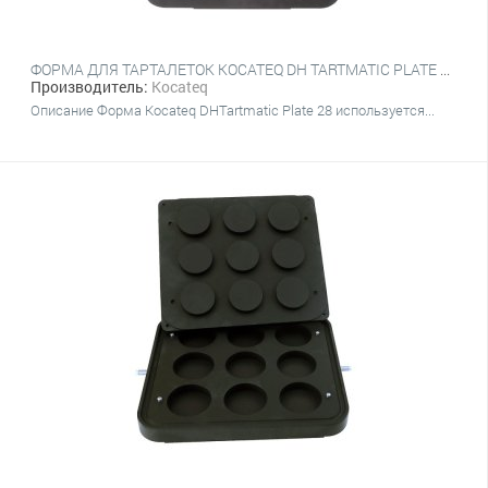
ФОРМА ДЛЯ ТАРТАЛЕТОК KOCATEQ DH TARTMATIC PLATE 28 (315Х365)
Производитель:
Kocateq
Описание Форма Kocateq DHTartmatic Plate 28 используется...