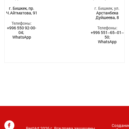
г. Бишкек, пр.
г. Бишкек, ул.
Ч.Айтматова, 91
Арстанбека
Дуйшеева, 8
Телефоны:
+996 550 92-00-
Телефоны:
04;
+996 551‒65‒01‒
WhatsApp
50
;
WhatsApp
Создани
RestArt 2026 г. Все права защищены