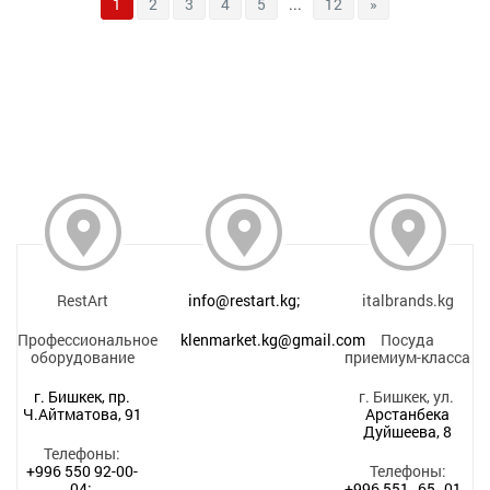
1
2
3
4
5
...
12
»
RestArt
info@restart.kg;
italbrands.kg
Профессиональное
klenmarket.kg@gmail.com
Посуда
оборудование
приемиум-класса
г. Бишкек, пр.
г. Бишкек, ул.
Ч.Айтматова, 91
Арстанбека
Дуйшеева, 8
Телефоны:
+996 550 92-00-
Телефоны:
04;
+996 551‒65‒01‒