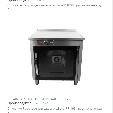
Описание Регулируемые ножки Unox XR608 предназначены дл
я...
ШКАФ РАССТОЕЧНЫЙ WLBAKE PF-193
Производитель:
WLBake
Описание Расстоечный шкаф WLBake PF-193 предназначен дл
я...