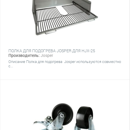
ПОЛКА ДЛЯ ПОДОГРЕВА JOSPER ДЛЯ HJX-25
Производитель:
Josper
Описание Полка для подогрева Josper используются совместно
с...