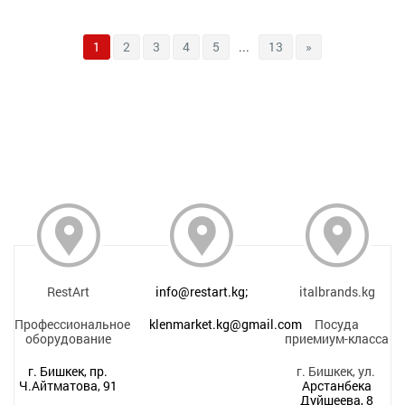
1
2
3
4
5
...
13
»
RestArt
info@restart.kg;
italbrands.kg
Профессиональное
klenmarket.kg@gmail.com
Посуда
оборудование
приемиум-класса
г. Бишкек, пр.
г. Бишкек, ул.
Ч.Айтматова, 91
Арстанбека
Дуйшеева, 8