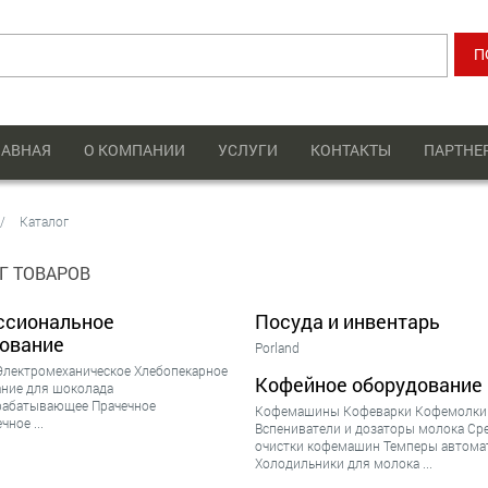
ЛАВНАЯ
О КОМПАНИИ
УСЛУГИ
КОНТАКТЫ
ПАРТНЕ
Каталог
Г ТОВАРОВ
ссиональное
Посуда и инвентарь
ование
Porland
Электромеханическое
Хлебопекарное
Кофейное оборудование
ние для шоколада
рабатывающее
Прачечное
Кофемашины
Кофеварки
Кофемолки
ечное
...
Вспениватели и дозаторы молока
Ср
очистки кофемашин
Темперы автома
Холодильники для молока
...