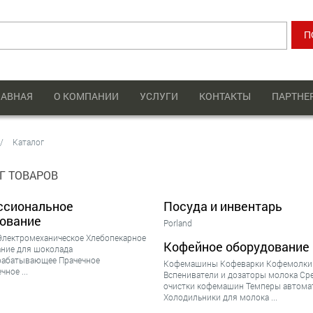
ЛАВНАЯ
О КОМПАНИИ
УСЛУГИ
КОНТАКТЫ
ПАРТНЕ
Каталог
Г ТОВАРОВ
ссиональное
Посуда и инвентарь
ование
Porland
Электромеханическое
Хлебопекарное
Кофейное оборудование
ние для шоколада
рабатывающее
Прачечное
Кофемашины
Кофеварки
Кофемолки
ечное
...
Вспениватели и дозаторы молока
Ср
очистки кофемашин
Темперы автома
Холодильники для молока
...